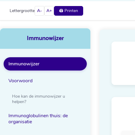
Lettergrootte
A-
A+
🖨️ Printen
Immunowijzer
Immunowijzer
Voorwoord
Hoe kan de immunowijzer u
helpen?
Immunoglobulinen thuis: de
organisatie