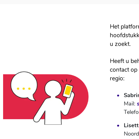
Het platfor
hoofdstukk
u zoekt.
Heeft u be
contact op
regio:
Sabri
Mail:
Telef
Liset
Noord