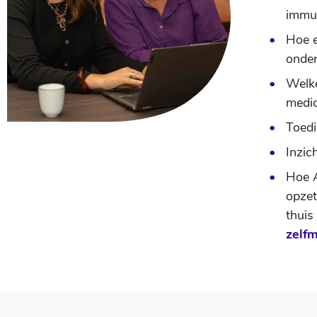
immun
Hoe e
onder
Welke
medic
Toed
Inzic
Hoe A
opzet
thuis
zelf