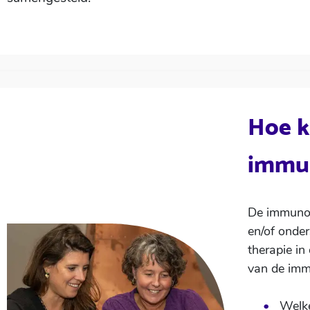
Hoe k
immun
De immunow
en/of onde
therapie in
van de imm
Welke