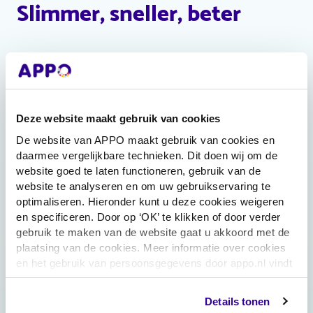
Slimmer, sneller, beter
Levert APPO alle medicijnen?
Deze website maakt gebruik van cookies
Werken alle artsen met Appo?
De website van APPO maakt gebruik van cookies en
daarmee vergelijkbare technieken. Dit doen wij om de
website goed te laten functioneren, gebruik van de
Werkt APPO met mijn zorgverzekeraar?
website te analyseren en om uw gebruikservaring te
optimaliseren. Hieronder kunt u deze cookies weigeren
en specificeren. Door op ‘OK’ te klikken of door verder
gebruik te maken van de website gaat u akkoord met de
Hoe doet APPO de medicatiebewaking?
plaatsing van de cookies. Meer informatie over cookies
en het gebruik van persoonsgegevens door appo.nl vindt
u
hier
Hoe is mijn privacy gewaarborgd?
Details tonen