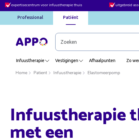
op werkdagen
uitgebreid assortiment infuusmedicatie en TPV
volgende dag 
Professional
Patiënt
Infuustherapie
Vestigingen
Afhaalpunten
Zo wer
Home
Patient
Infuustherapie
Elastomeerpomp
Infuustherapie t
met een