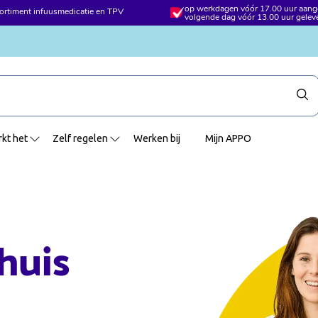
 vóór 17.00 uur aangevraagd =
altijd iemand bereikbaar voor vrag
vóór 13.00 uur geleverd
kt het
Zelf regelen
Werken bij
Mijn APPO
huis