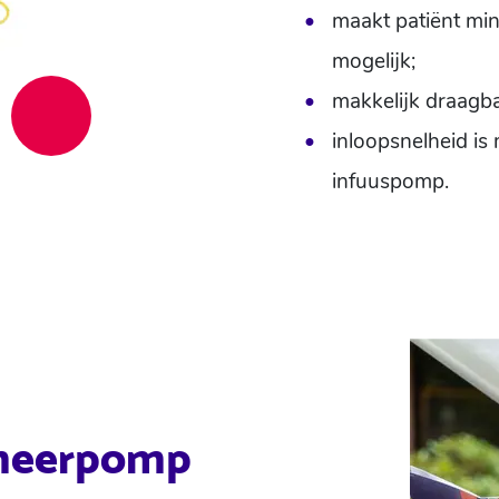
maakt patiënt min
mogelijk;
makkelijk draagba
inloopsnelheid is
infuuspomp.
omeerpomp