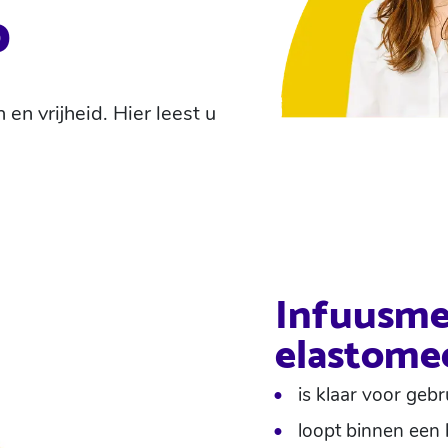
p
n vrijheid. Hier leest u
Infuusmed
elastom
is klaar voor geb
loopt binnen een b