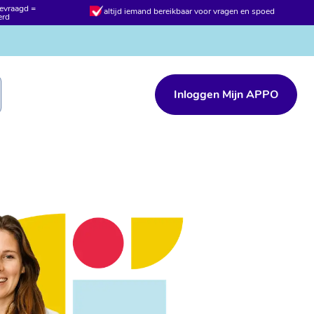
en en spoed
expertisecentrum voor infuustherapie thuis
Inloggen Mijn APPO