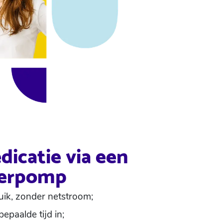
icatie via een
eerpomp
ruik, zonder netstroom;
epaalde tijd in;