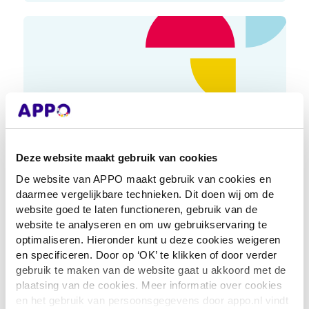
Thuiszorgdepot
Deze website maakt gebruik van cookies
De website van APPO maakt gebruik van cookies en
daarmee vergelijkbare technieken. Dit doen wij om de
Log nu in en ervaar alle voordelen van het 
website goed te laten functioneren, gebruik van de
nieuwe portaal.
website te analyseren en om uw gebruikservaring te
optimaliseren. Hieronder kunt u deze cookies weigeren
en specificeren. Door op ‘OK’ te klikken of door verder
gebruik te maken van de website gaat u akkoord met de
plaatsing van de cookies. Meer informatie over cookies
en het gebruik van persoonsgegevens door appo.nl vindt