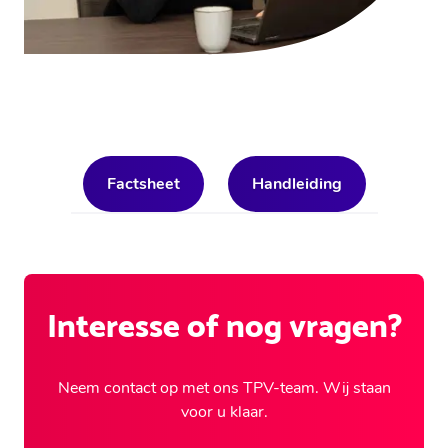
Factsheet
Handleiding
Interesse of nog vragen?
Neem contact op met ons TPV-team. Wij staan
voor u klaar.