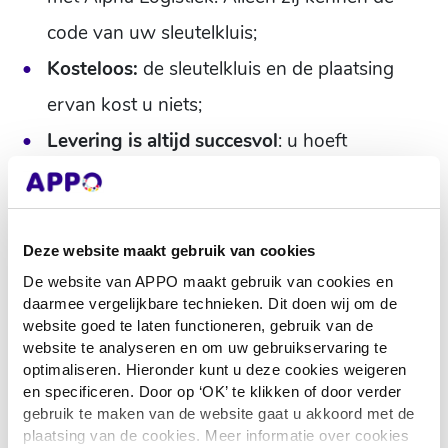
code van uw sleutelkluis;
Kosteloos:
de sleutelkluis en de plaatsing
ervan kost u niets;
Levering is altijd succesvol
: u hoeft
niemand in te schakelen om uw deur te
laten openen en de bezorger hoeft u niet te
bellen als u niet thuis bent.
Deze website maakt gebruik van cookies
De website van APPO maakt gebruik van cookies en
daarmee vergelijkbare technieken. Dit doen wij om de
website goed te laten functioneren, gebruik van de
website te analyseren en om uw gebruikservaring te
optimaliseren. Hieronder kunt u deze cookies weigeren
en specificeren. Door op ‘OK’ te klikken of door verder
gebruik te maken van de website gaat u akkoord met de
plaatsing van de cookies. Meer informatie over cookies