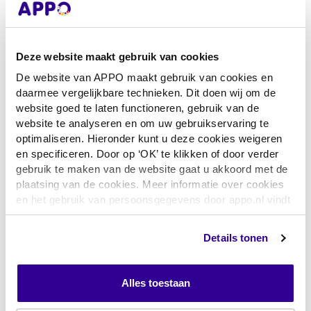
Dit basispakket of
andere materialen
Deze website maakt gebruik van cookies
bestellen?
De website van APPO maakt gebruik van cookies en
daarmee vergelijkbare technieken. Dit doen wij om de
website goed te laten functioneren, gebruik van de
Wil je dit basispakket bestellen, eventueel met
website te analyseren en om uw gebruikservaring te
losse materialen?
optimaliseren. Hieronder kunt u deze cookies weigeren
Gebruik het bestelformulier via de bestelbutton.
en specificeren. Door op ‘OK’ te klikken of door verder
gebruik te maken van de website gaat u akkoord met de
plaatsing van de cookies. Meer informatie over cookies
Download de assortimentslijst voor het
en het gebruik van persoonsgegevens door appo.nl vindt
assortiment losse TPV infuusmaterialen.
u
hier
Zoek je andere pakketten? Je vindt ze via het
overzicht basispakketten.
Details tonen
Alles toestaan
Download assortimentslijst