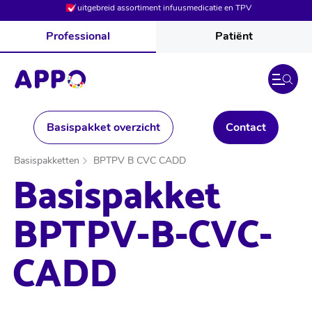
uitgebreid assortiment infuusmedicatie en TPV
Professional
Patiënt
Basispakket overzicht
Contact
Basispakketten
BPTPV B CVC CADD
Basispakket
BPTPV-B-CVC-
CADD