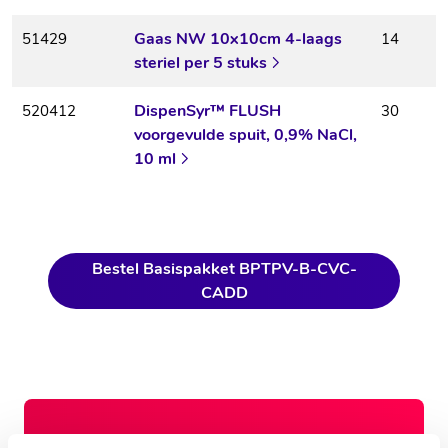
Gaas NW 10x10cm 4-laags
51429
14
steriel per 5 stuks
DispenSyr™ FLUSH
520412
30
voorgevulde spuit, 0,9% NaCl,
10 ml
Bestel Basispakket BPTPV-B-CVC-
CADD