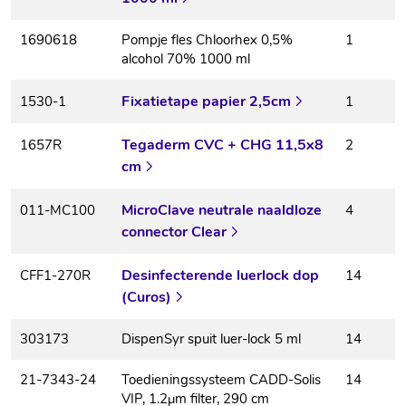
1690618
Pompje fles Chloorhex 0,5%
1
alcohol 70% 1000 ml
Fixatietape papier 2,5cm
1530-1
1
Tegaderm CVC + CHG 11,5x8
1657R
2
cm
MicroClave neutrale naaldloze
011-MC100
4
connector Clear
Desinfecterende luerlock dop
CFF1-270R
14
(Curos)
303173
DispenSyr spuit luer-lock 5 ml
14
21-7343-24
Toedieningssysteem CADD-Solis
14
VIP, 1.2μm filter, 290 cm