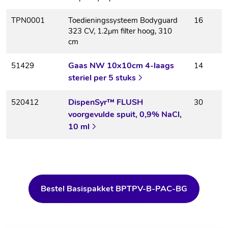
TPN0001
Toedieningssysteem Bodyguard
16
323 CV, 1.2μm filter hoog, 310
cm
Gaas NW 10x10cm 4-laags
51429
14
steriel per 5 stuks
DispenSyr™ FLUSH
520412
30
voorgevulde spuit, 0,9% NaCl,
10 ml
Bestel Basispakket BPTPV-B-PAC-BG