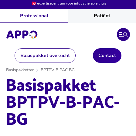
expertisecentrum voor infuustherapie thuis
Professional
Patiënt
Basispakket overzicht
Contact
Basispakketten
BPTPV B PAC BG
Basispakket
BPTPV-B-PAC-
BG