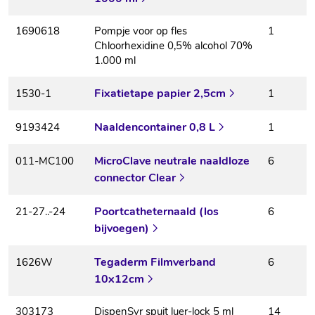
1690618
Pompje voor op fles
1
Chloorhexidine 0,5% alcohol 70%
1.000 ml
Fixatietape papier 2,5cm
1530-1
1
Naaldencontainer 0,8 L
9193424
1
MicroClave neutrale naaldloze
011-MC100
6
connector Clear
Poortcatheternaald (los
21-27..-24
6
bijvoegen)
Tegaderm Filmverband
1626W
6
10x12cm
303173
DispenSyr spuit luer-lock 5 ml
14