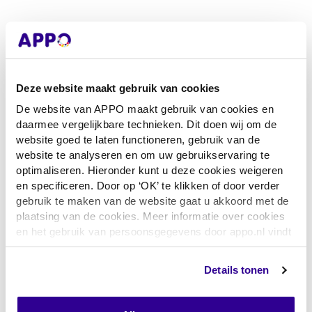
Dit basispakket of
andere materialen
Deze website maakt gebruik van cookies
De website van APPO maakt gebruik van cookies en
bestellen?
daarmee vergelijkbare technieken. Dit doen wij om de
website goed te laten functioneren, gebruik van de
website te analyseren en om uw gebruikservaring te
optimaliseren. Hieronder kunt u deze cookies weigeren
Wil je dit basispakket bestellen, eventueel met
en specificeren. Door op ‘OK’ te klikken of door verder
losse materialen?
gebruik te maken van de website gaat u akkoord met de
Gebruik het bestelformulier via de bestelbutton.
plaatsing van de cookies. Meer informatie over cookies
en het gebruik van persoonsgegevens door appo.nl vindt
u
hier
Download de assortimentslijst voor het
assortiment losse TPV infuusmaterialen.
Details tonen
Zoek je andere pakketten? Je vindt ze via het
overzicht basispakketten.