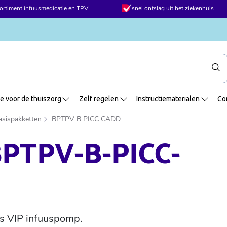
sortiment infuusmedicatie en TPV
snel ontslag uit het ziekenhuis
e voor de thuiszorg
Zelf regelen
Instructiematerialen
Co
asispakketten
BPTPV B PICC CADD
BPTPV-B-PICC-
s VIP infuuspomp.