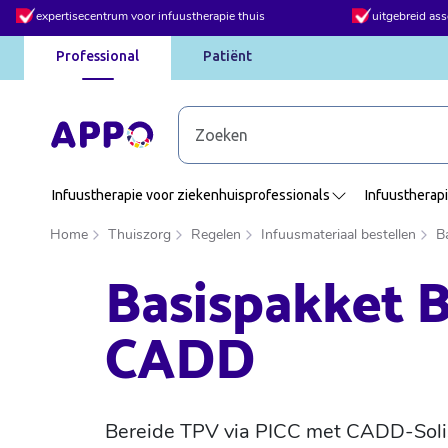
expertisecentrum voor infuustherapie thuis
uitgebreid as
Professional
Patiënt
Infuustherapie voor ziekenhuisprofessionals
Infuustherapi
Home
Thuiszorg
Regelen
Infuusmateriaal bestellen
B
Basispakket 
CADD
Bereide TPV via PICC met CADD-Soli