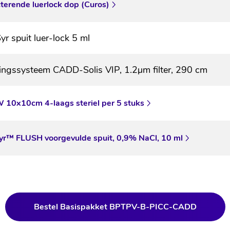
terende luerlock dop (Curos)
r spuit luer-lock 5 ml
ingssysteem CADD-Solis VIP, 1.2μm filter, 290 cm
 10x10cm 4-laags steriel per 5 stuks
yr™ FLUSH voorgevulde spuit, 0,9% NaCl, 10 ml
Bestel Basispakket BPTPV-B-PICC-CADD