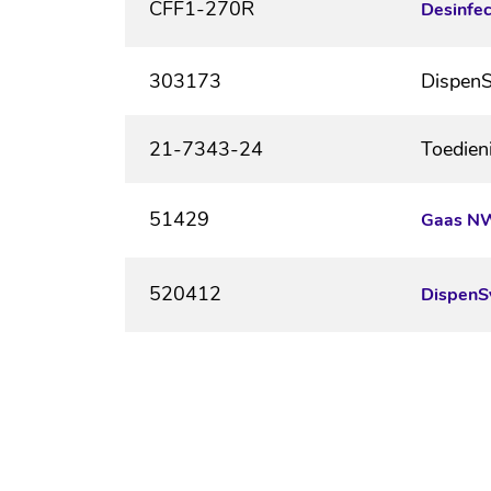
CFF1-270R
Desinfec
303173
DispenSy
21-7343-24
Toedien
51429
Gaas NW
520412
DispenS