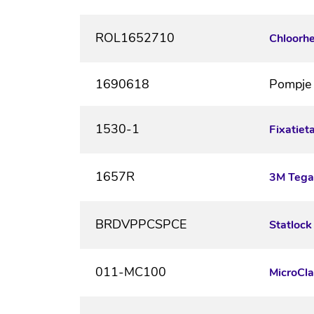
ROL1652710
Chloorh
1690618
Pompje 
1530-1
Fixatiet
1657R
3M Tega
BRDVPPCSPCE
Statlock
011-MC100
MicroCla