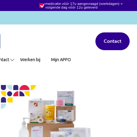
medicatie vóór 17u aangevraagd (werkdagen) =
volgende dag vóór 12u geleverd
Contact
ntact
Werken bij
Mijn APPO