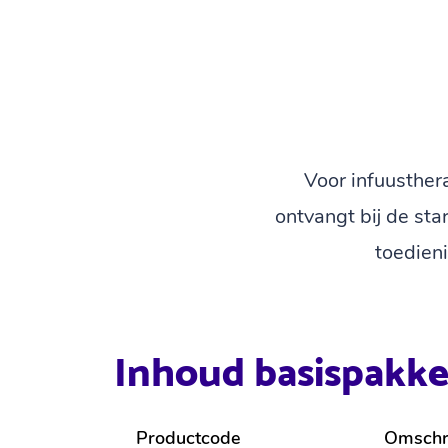
Voor infuusther
ontvangt bij de st
toedien
Inhoud basispakk
Productcode
Omschri