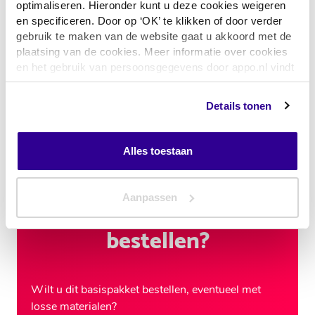
optimaliseren. Hieronder kunt u deze cookies weigeren
Bij inzet pakket uit depot
en specificeren. Door op ‘OK’ te klikken of door verder
gebruik te maken van de website gaat u akkoord met de
plaatsing van de cookies. Meer informatie over cookies
Ziekenhuisdepot aanvullen
en het gebruik van persoonsgegevens door appo.nl vindt
u
hier
Details tonen
Alles toestaan
Dit basispakket of
andere materialen
Aanpassen
bestellen?
Wilt u dit basispakket bestellen, eventueel met
losse materialen?