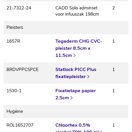
21-7322-24
CADD Solis adminset
2
voor infuuszak 198cm
Pleisters
Tegaderm CHG CVC-
1657R
1
pleister 8.5cm x
11.5cm
Statlock PICC Plus
BRDVPPCSPCE
1
fixatiepleister
Fixatietape papier
1530-1
1
2,5cm
Hygiëne
Chloorhex 0,5%
ROL1652707
1