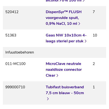
alcohol 70% 100 ml
DispenSyr™ FLUSH
520412
7
voorgevulde spuit,
0,9% NaCl, 10 ml
Gaas NW 10x10cm 4-
51363
10
laags steriel per stuk
Infuustoebehoren
MicroClave neutrale
011-MC100
2
naaldloze connector
Clear
Tubifast buisverband
999000710
1
7,5 cm blauw - 50cm