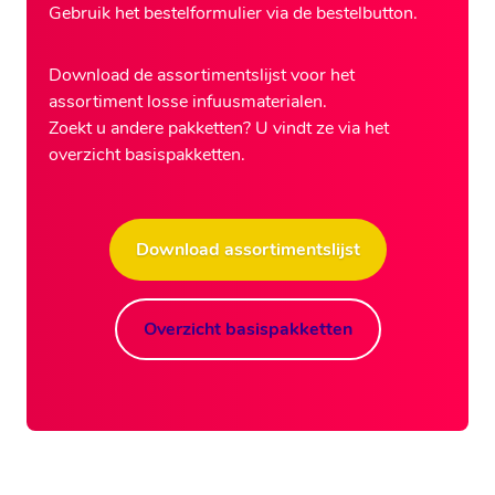
Gebruik het bestelformulier via de bestelbutton.
Download de assortimentslijst voor het
assortiment losse infuusmaterialen.
Zoekt u andere pakketten? U vindt ze via het
overzicht basispakketten.
Download assortimentslijst
Overzicht basispakketten