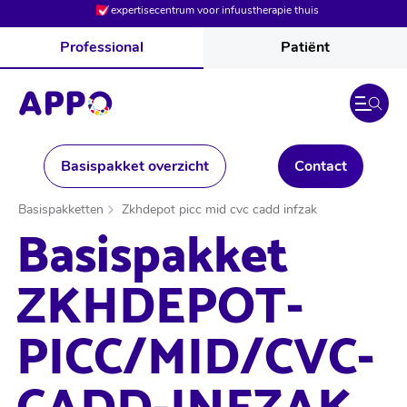
expertisecentrum voor infuustherapie thuis
Professional
Patiënt
Basispakket overzicht
Contact
Basispakketten
Zkhdepot picc mid cvc cadd infzak
Basispakket
ZKHDEPOT-
PICC/MID/CVC-