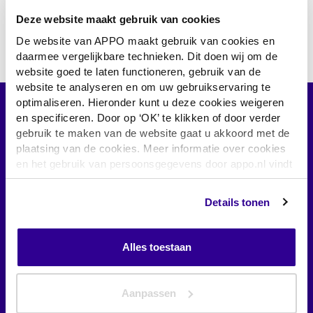
SO-CONNECT+
Deze website maakt gebruik van cookies
De website van APPO maakt gebruik van cookies en
daarmee vergelijkbare technieken. Dit doen wij om de
website goed te laten functioneren, gebruik van de
website te analyseren en om uw gebruikservaring te
optimaliseren. Hieronder kunt u deze cookies weigeren
en specificeren. Door op ‘OK’ te klikken of door verder
gebruik te maken van de website gaat u akkoord met de
plaatsing van de cookies. Meer informatie over cookies
en het gebruik van persoonsgegevens door appo.nl vindt
u
hier
Het expertisecentrum voor
Details tonen
infuustherapie thuis
Alles toestaan
Aanpassen
Handige links
Zelf regelen