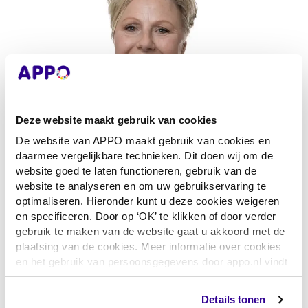
Deze website maakt gebruik van cookies
Patricia de Bruyn
De website van APPO maakt gebruik van cookies en
daarmee vergelijkbare technieken. Dit doen wij om de
website goed te laten functioneren, gebruik van de
(Regio Zuid) 
website te analyseren en om uw gebruikservaring te
06 58 01 35 22
optimaliseren. Hieronder kunt u deze cookies weigeren
en specificeren. Door op ‘OK’ te klikken of door verder
Stuur een e-mail naar Patricia
gebruik te maken van de website gaat u akkoord met de
plaatsing van de cookies. Meer informatie over cookies
en het gebruik van persoonsgegevens door appo.nl vindt
u
hier
Details tonen