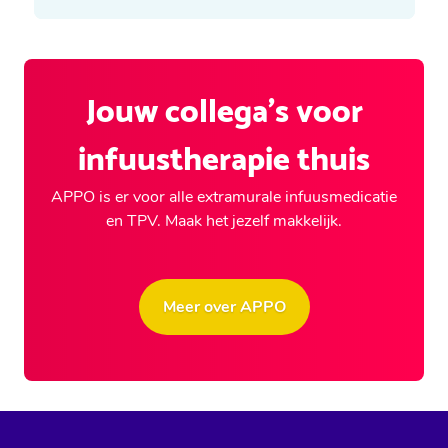
Jouw collega's voor
infuustherapie thuis
APPO is er voor alle extramurale infuusmedicatie
en TPV. Maak het jezelf makkelijk.
Meer over APPO